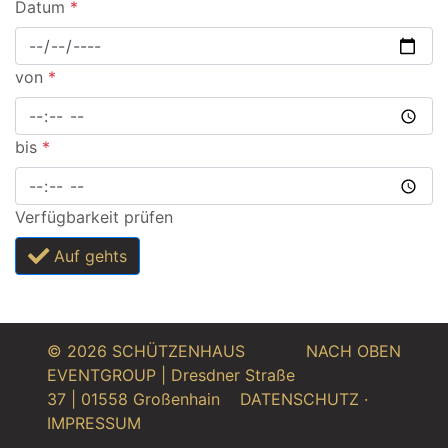
Datum
*
von
*
bis
*
Verfügbarkeit prüfen
Auf gehts
© 2026 SCHÜTZENHAUS
NACH OBEN
EVENTGROUP | Dresdner Straße
37 | 01558 Großenhain
DATENSCHUTZ
·
IMPRESSUM